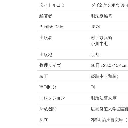
タイトルヨミ
ダイ2 ケンポウ ル
編著者
明法寮編纂
Publish Date
1874
出版者
村上勘兵衛
小川半七
出版地
京都
物理サイズ
26冊 ; 23.0×15.4cm
装丁
綫装本（和装）
写刊区分
刊
コレクション
明治法曹文庫
所蔵機関
広島修道大学図書
所在
2階明治法曹文庫