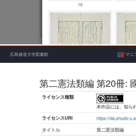
広島修道大学図書館
マニ
第二憲法類編 第20冊: 
ライセンス種類
本作品には、知ら
ライセンスURI
https://da.shudo-u.a
タイトル
第二憲法類編