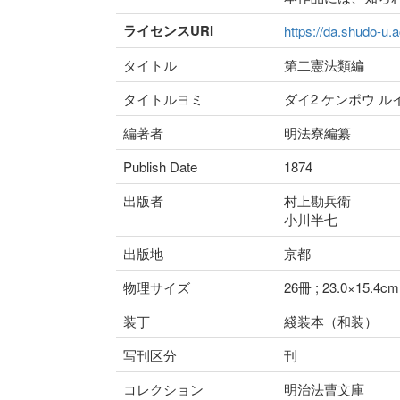
ライセンスURI
https://da.shudo-u.a
タイトル
第二憲法類編
タイトルヨミ
ダイ2 ケンポウ ル
編著者
明法寮編纂
Publish Date
1874
出版者
村上勘兵衛
小川半七
出版地
京都
物理サイズ
26冊 ; 23.0×15.4cm
装丁
綫装本（和装）
写刊区分
刊
コレクション
明治法曹文庫