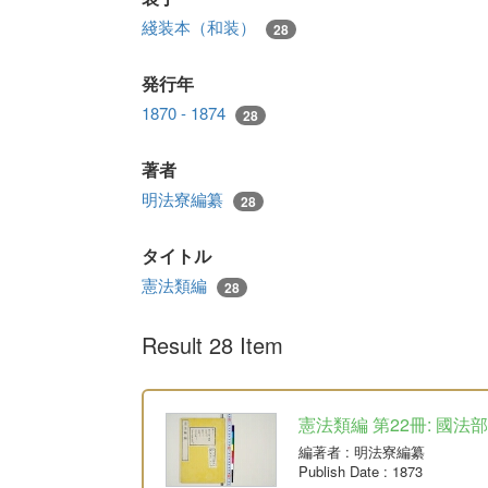
綫装本（和装）
28
発行年
1870 - 1874
28
著者
明法寮編纂
28
タイトル
憲法類編
28
Result 28 Item
憲法類編 第22冊: 國法部
編著者
: 明法寮編纂
Publish Date
: 1873