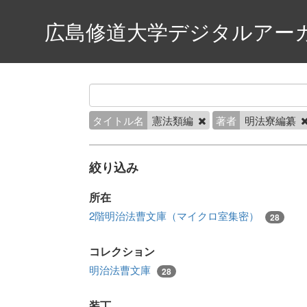
広島修道大学デジタルアー
タイトル名
憲法類編
著者
明法寮編纂
絞り込み
所在
2階明治法曹文庫（マイクロ室集密）
28
コレクション
明治法曹文庫
28
装丁