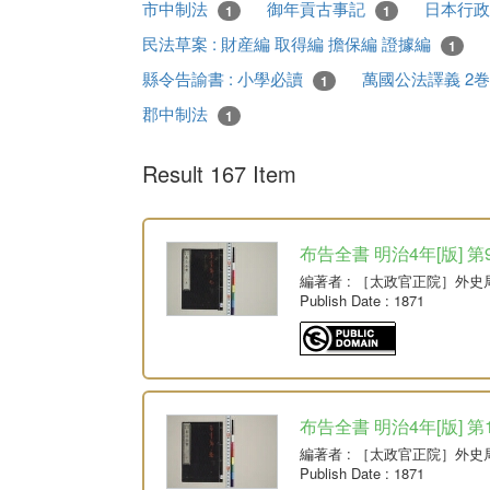
市中制法
御年貢古事記
日本行
1
1
民法草案 : 財産編 取得編 擔保編 證據編
1
縣令告諭書 : 小學必讀
萬國公法譯義 2
1
郡中制法
1
Result 167 Item
布告全書 明治4年[版] 第
編著者
: ［太政官正院］外史
Publish Date
: 1871
布告全書 明治4年[版] 第
編著者
: ［太政官正院］外史
Publish Date
: 1871