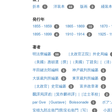
折本
洋装本
版画
綫装
1
44
3
発行年
1855 - 1859
1865 - 1869
1870 -
1
10
1895 - 1899
1910 - 1914
1925 - 
4
2
著者
明法寮編纂
［太政官正院］外史局編
56
（美國）惠頓選［撰］|（美國）丁韙良|［（淸
半田鍵次郎編輯
神戸裁判所編纂
5
5
大坂裁判所編纂
東亰裁判所編纂
3
3
［太政官］史官編纂
富井政章著
3
2
飜譯局譯述|［箕作麟祥譯］|［辻士革校］
2
par Gve ［Gustave］ Boissonade
ボア
1
安積九郎左衛門撰|安右衛門［写］
小原
1