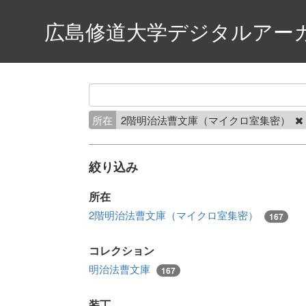
広島修道大学デジタルアー
所在
2階明治法曹文庫（マイクロ室集密）
絞り込み
所在
2階明治法曹文庫（マイクロ室集密）
167
コレクション
明治法曹文庫
167
装丁