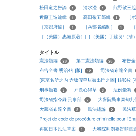
松田道之告諭
清水澄
熊野敏三
1
1
近藤圭造編輯
髙田敬五郎輯
［ボ
1
1
［京都府編］
［兵部省編制］
［
1
1
［（美國）惠頓原著］|［（美國）丁韙良/（淸
タイトル
憲法類編
第二憲法類編
布告全
28
28
布告全書 明治4年[版]
司法省布達全書
12
[東亰名所之内 赤坂假皇居御出門之圖] 1組3枚 (存
刑事類纂
戸長心得草
法例彙纂
3
3
司法省指令録 刑事部
大審院民事棄却判
2
大蔵省布達全書
民法總論
民法
2
2
Projet de code de procédure criminelle pour l'
再閲日本民法草案
大審院判例要旨類集
1