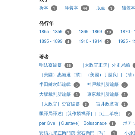
折本
洋装本
版画
綫装
1
44
3
発行年
1855 - 1859
1865 - 1869
1870 -
1
10
1895 - 1899
1910 - 1914
1925 - 
4
2
著者
明法寮編纂
［太政官正院］外史局編
56
（美國）惠頓選［撰］|（美國）丁韙良|［（淸
半田鍵次郎編輯
神戸裁判所編纂
5
5
大坂裁判所編纂
東亰裁判所編纂
3
3
［太政官］史官編纂
富井政章著
3
2
飜譯局譯述|［箕作麟祥譯］|［辻士革校］
2
par Gve ［Gustave］ Boissonade
ボア
1
安積九郎左衛門撰|安右衛門［写］
小原
1