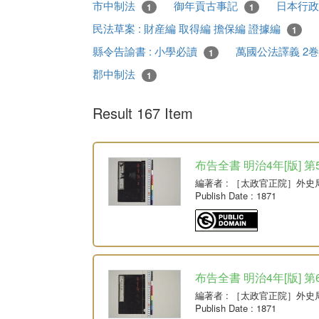
市中制法
御年貢古事記
日本行
1
1
民法草案 : 財産編 取得編 擔保編 證據編
1
縣令告諭書 : 小學必讀
萬國公法譯義 2
1
郡中制法
1
Result 167 Item
布告全書 明治4年[版] 第
編著者
: ［太政官正院］外史
Publish Date
: 1871
布告全書 明治4年[版] 第
編著者
: ［太政官正院］外史
Publish Date
: 1871