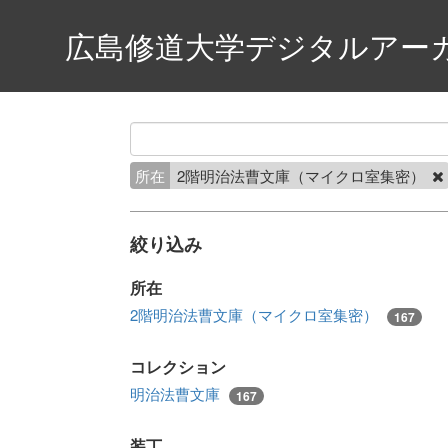
広島修道大学デジタルアー
所在
2階明治法曹文庫（マイクロ室集密）
絞り込み
所在
2階明治法曹文庫（マイクロ室集密）
167
コレクション
明治法曹文庫
167
装丁