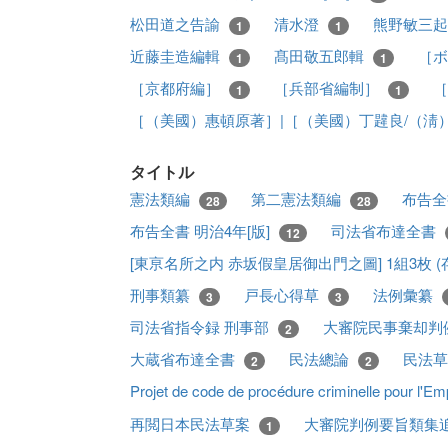
松田道之告諭
清水澄
熊野敏三
1
1
近藤圭造編輯
髙田敬五郎輯
［ボ
1
1
［京都府編］
［兵部省編制］
［
1
1
［（美國）惠頓原著］|［（美國）丁韙良/（淸
タイトル
憲法類編
第二憲法類編
布告全
28
28
布告全書 明治4年[版]
司法省布達全書
12
[東亰名所之内 赤坂假皇居御出門之圖] 1組3枚 (存
刑事類纂
戸長心得草
法例彙纂
3
3
司法省指令録 刑事部
大審院民事棄却判
2
大蔵省布達全書
民法總論
民法
2
2
Projet de code de procédure criminelle pour l'
再閲日本民法草案
大審院判例要旨類集
1