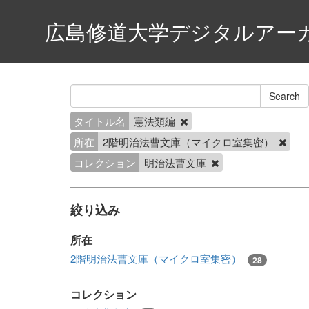
広島修道大学デジタルアー
タイトル名
憲法類編
所在
2階明治法曹文庫（マイクロ室集密）
コレクション
明治法曹文庫
絞り込み
所在
2階明治法曹文庫（マイクロ室集密）
28
コレクション