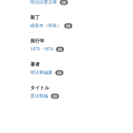
明治法曹文庫
28
装丁
綫装本（和装）
28
発行年
1870 - 1874
28
著者
明法寮編纂
28
タイトル
憲法類編
28