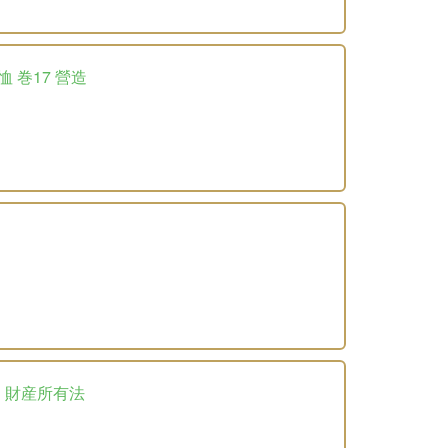
恤 巻17 營造
3 財産所有法