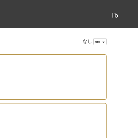
lib
なし
sort