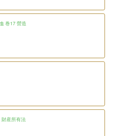
恤 巻17 營造
3 財産所有法