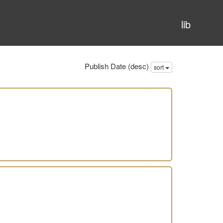
lib
Publish Date (desc)
sort