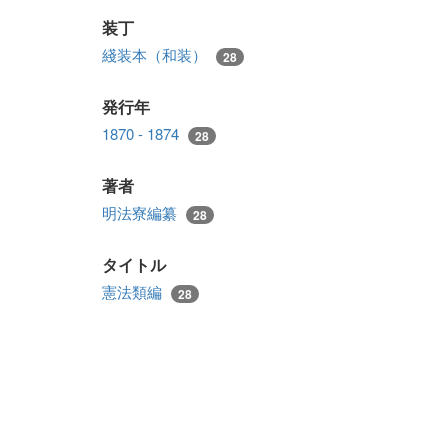
装丁
綫装本（和装）
28
発行年
1870 - 1874
28
著者
明法寮編纂
28
タイトル
憲法類編
28