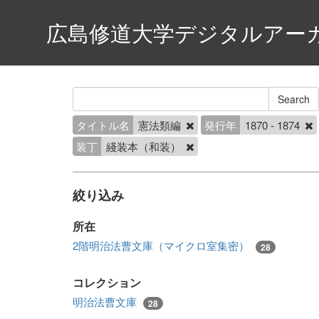
広島修道大学デジタルアー
タイトル名
憲法類編
発行年
1870 - 1874
装丁
綫装本（和装）
絞り込み
所在
2階明治法曹文庫（マイクロ室集密）
28
コレクション
明治法曹文庫
28