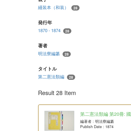
綫装本（和装）
28
発行年
1870 - 1874
28
著者
明法寮編纂
28
タイトル
第二憲法類編
28
Result 28 Item
第二憲法類編 第20冊: 
編著者
: 明法寮編纂
Publish Date
: 1874