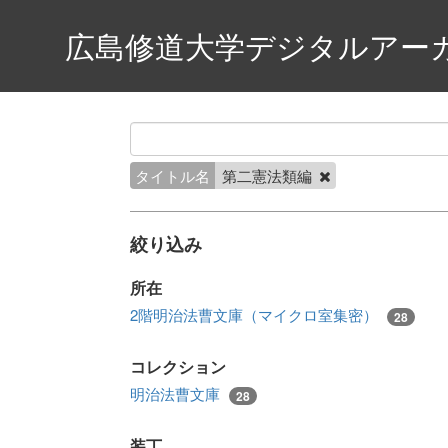
広島修道大学デジタルアー
タイトル名
第二憲法類編
絞り込み
所在
2階明治法曹文庫（マイクロ室集密）
28
コレクション
明治法曹文庫
28
装丁