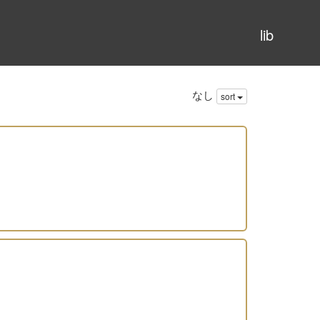
lib
なし
sort