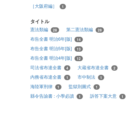
［大阪府編］
1
タイトル
憲法類編
第二憲法類編
28
28
布告全書 明治6年[版]
14
布告全書 明治5年[版]
13
布告全書 明治4年[版]
12
司法省布達全書
大蔵省布達全書
4
2
内務省布達全書
市中制法
1
1
海陸軍刑律
監獄則圖式
1
1
縣令告諭書 : 小學必讀
訴答下案大意
1
1