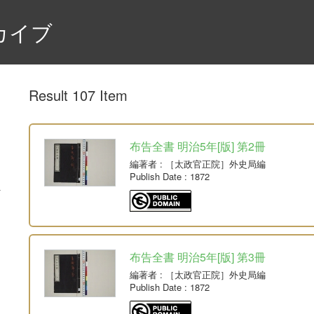
カイブ
Result 107 Item
布告全書 明治5年[版] 第2冊
編著者
: ［太政官正院］外史局編
Publish Date
: 1872
布告全書 明治5年[版] 第3冊
編著者
: ［太政官正院］外史局編
Publish Date
: 1872