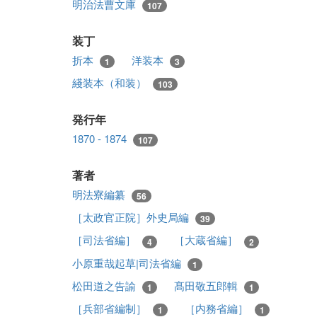
明治法曹文庫
107
装丁
折本
洋装本
1
3
綫装本（和装）
103
発行年
1870 - 1874
107
著者
明法寮編纂
56
［太政官正院］外史局編
39
［司法省編］
［大蔵省編］
4
2
小原重哉起草|司法省編
1
松田道之告諭
髙田敬五郎輯
1
1
［兵部省編制］
［内務省編］
1
1