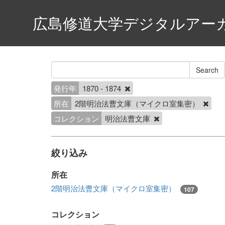
広島修道大学デジタルアー
発行年
1870 - 1874
所在
2階明治法曹文庫（マイクロ室集密）
コレクション
明治法曹文庫
絞り込み
所在
2階明治法曹文庫（マイクロ室集密）
107
コレクション