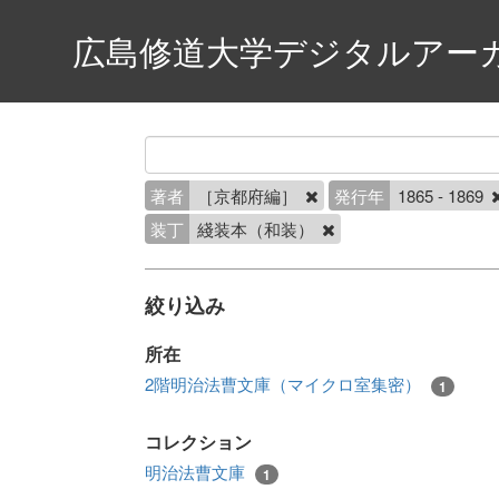
広島修道大学デジタルアー
著者
［京都府編］
発行年
1865 - 1869
装丁
綫装本（和装）
絞り込み
所在
2階明治法曹文庫（マイクロ室集密）
1
コレクション
明治法曹文庫
1