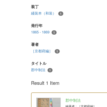
装丁
綫装本（和装）
1
発行年
1865 - 1869
1
著者
［京都府編］
1
タイトル
郡中制法
1
Result 1 Item
郡中制法
編著者
: ［京都府編］