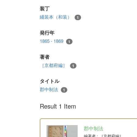
装丁
綫装本（和装）
1
発行年
1865 - 1869
1
著者
［京都府編］
1
タイトル
郡中制法
1
Result 1 Item
郡中制法
編著者
: ［京都府編］