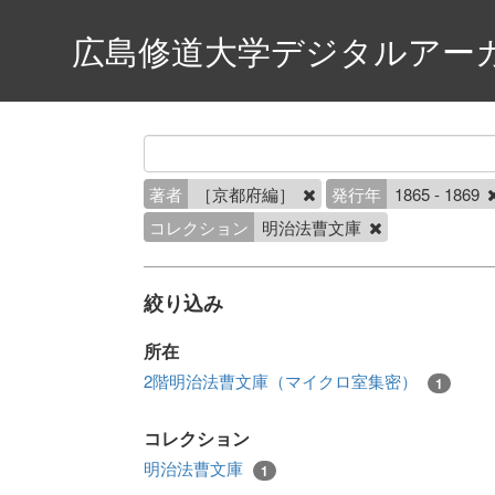
広島修道大学デジタルアー
著者
［京都府編］
発行年
1865 - 1869
コレクション
明治法曹文庫
絞り込み
所在
2階明治法曹文庫（マイクロ室集密）
1
コレクション
明治法曹文庫
1