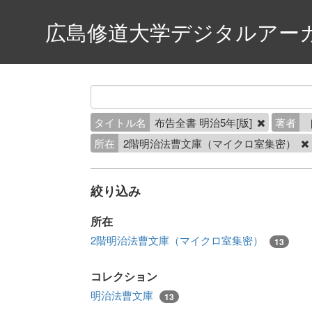
広島修道大学デジタルアー
タイトル名
布告全書 明治5年[版]
著者
所在
2階明治法曹文庫（マイクロ室集密）
絞り込み
所在
2階明治法曹文庫（マイクロ室集密）
13
コレクション
明治法曹文庫
13