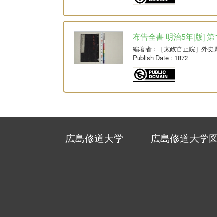
布告全書 明治5年[版] 第
編著者
: ［太政官正院］外史
Publish Date
: 1872
広島修道大学
広島修道大学