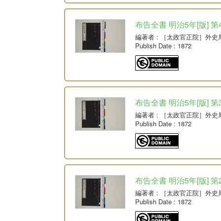
布告全書 明治5年[版] 第
編著者
: ［太政官正院］外史
Publish Date
: 1872
布告全書 明治5年[版] 第
編著者
: ［太政官正院］外史
Publish Date
: 1872
布告全書 明治5年[版] 第
編著者
: ［太政官正院］外史
Publish Date
: 1872