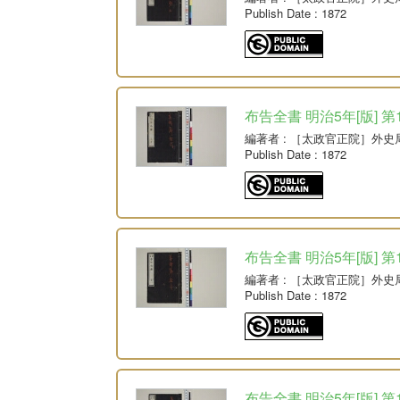
Publish Date
: 1872
布告全書 明治5年[版] 第
編著者
: ［太政官正院］外史
Publish Date
: 1872
布告全書 明治5年[版] 第
編著者
: ［太政官正院］外史
Publish Date
: 1872
布告全書 明治5年[版] 第