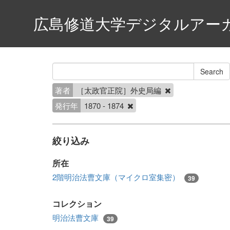
広島修道大学デジタルアー
著者
［太政官正院］外史局編
発行年
1870 - 1874
絞り込み
所在
2階明治法曹文庫（マイクロ室集密）
39
コレクション
明治法曹文庫
39