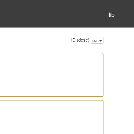
lib
ID (desc)
sort