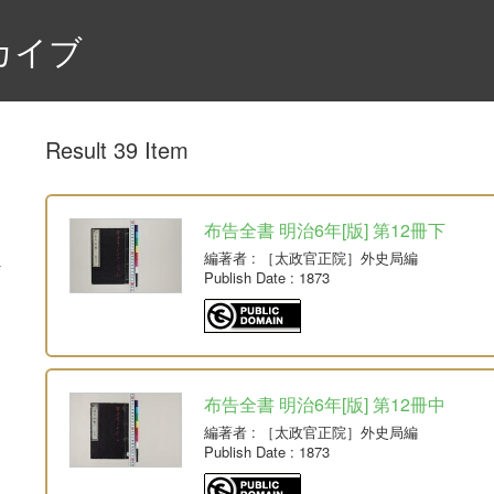
カイブ
Result 39 Item
布告全書 明治6年[版] 第12冊下
編著者
: ［太政官正院］外史局編
Publish Date
: 1873
布告全書 明治6年[版] 第12冊中
編著者
: ［太政官正院］外史局編
Publish Date
: 1873