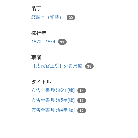
装丁
綫装本（和装）
39
発行年
1870 - 1874
39
著者
［太政官正院］外史局編
39
タイトル
布告全書 明治6年[版]
14
布告全書 明治5年[版]
13
布告全書 明治4年[版]
12