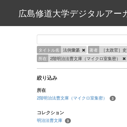
広島修道大学デジタルアー
タイトル名
法例彙纂
著者
［太政官］
所在
2階明治法曹文庫（マイクロ室集密）
絞り込み
所在
2階明治法曹文庫（マイクロ室集密）
3
コレクション
明治法曹文庫
3