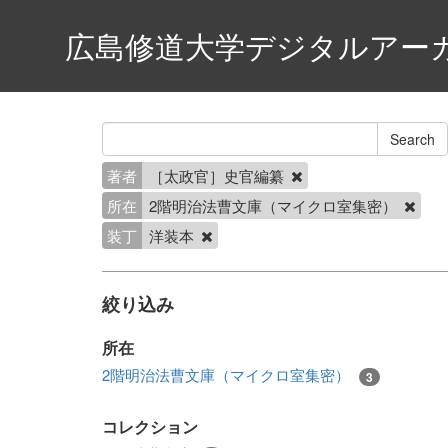
広島修道大学デジタルアー
著者
［太政官］史官編纂
所在
2階明治法曹文庫（マイクロ室集密）
装丁
洋装本
絞り込み
所在
2階明治法曹文庫（マイクロ室集密）
3
コレクション