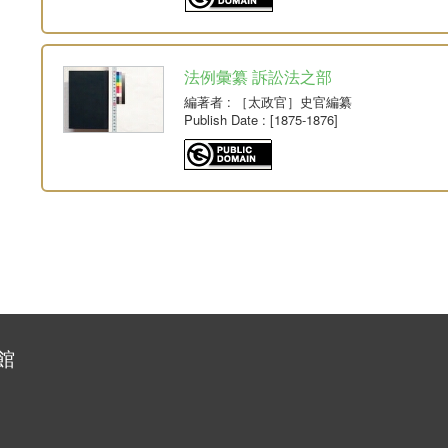
法例彙纂 訴訟法之部
編著者
: ［太政官］史官編纂
Publish Date
: [1875-1876]
館