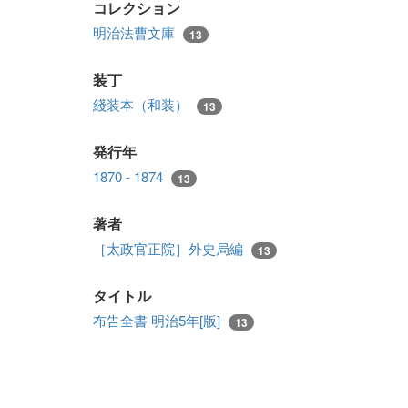
コレクション
明治法曹文庫
13
装丁
綫装本（和装）
13
発行年
1870 - 1874
13
著者
［太政官正院］外史局編
13
タイトル
布告全書 明治5年[版]
13