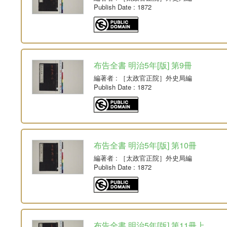
Publish Date
: 1872
布告全書 明治5年[版] 第9冊
編著者
: ［太政官正院］外史局編
Publish Date
: 1872
布告全書 明治5年[版] 第10冊
編著者
: ［太政官正院］外史局編
Publish Date
: 1872
布告全書 明治5年[版] 第11冊上