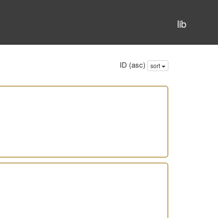
lib
ID (asc)
sort