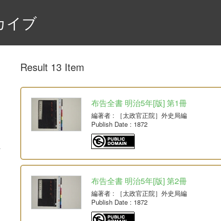
カイブ
Result 13 Item
布告全書 明治5年[版] 第1冊
編著者
: ［太政官正院］外史局編
Publish Date
: 1872
布告全書 明治5年[版] 第2冊
編著者
: ［太政官正院］外史局編
Publish Date
: 1872