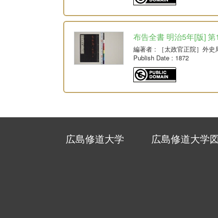
布告全書 明治5年[版] 第
編著者
: ［太政官正院］外史
Publish Date
: 1872
広島修道大学
広島修道大学