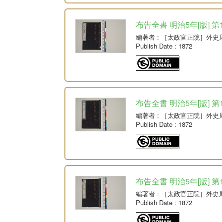
布告全書 明治5年[版] 第
編著者
: ［太政官正院］外史
Publish Date
: 1872
布告全書 明治5年[版] 第
編著者
: ［太政官正院］外史
Publish Date
: 1872
布告全書 明治5年[版] 第
編著者
: ［太政官正院］外史
Publish Date
: 1872