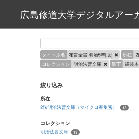
広島修道大学デジタルアー
タイトル名
布告全書 明治5年[版]
所在
コレクション
明治法曹文庫
装丁
綫装
絞り込み
所在
2階明治法曹文庫（マイクロ室集密）
13
コレクション
明治法曹文庫
13