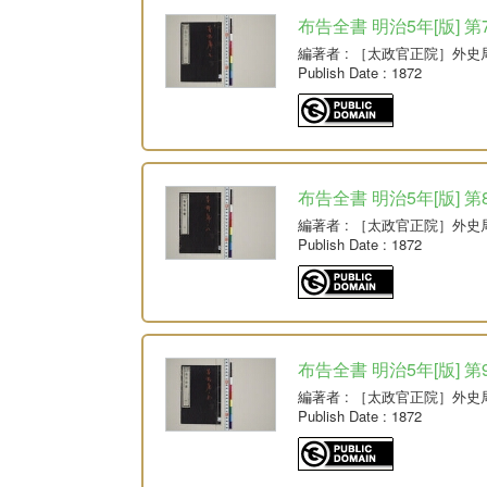
布告全書 明治5年[版] 第
編著者
: ［太政官正院］外史
Publish Date
: 1872
布告全書 明治5年[版] 第
編著者
: ［太政官正院］外史
Publish Date
: 1872
布告全書 明治5年[版] 第
編著者
: ［太政官正院］外史
Publish Date
: 1872