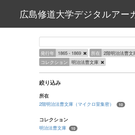
広島修道大学デジタルアー
発行年
1865 - 1869
所在
2階明治法曹文
コレクション
明治法曹文庫
絞り込み
所在
2階明治法曹文庫（マイクロ室集密）
10
コレクション
明治法曹文庫
10