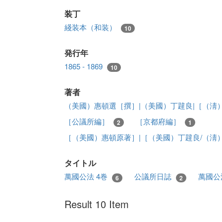
装丁
綫装本（和装）
10
発行年
1865 - 1869
10
著者
（美國）惠頓選［撰］|（美國）丁韙良|［（淸
［公議所編］
［京都府編］
2
1
［（美國）惠頓原著］|［（美國）丁韙良/（淸
タイトル
萬國公法 4巻
公議所日誌
萬國公
6
2
Result 10 Item