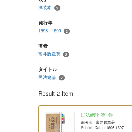
洋装本
2
発行年
1895 - 1899
2
著者
富井政章著
2
タイトル
民法總論
2
Result 2 Item
民法總論 第1巻
編著者
: 富井政章著
Publish Date
: 1896-1897