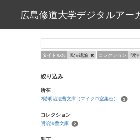
広島修道大学デジタルアー
タイトル名
民法總論
コレクション
明
絞り込み
所在
2階明治法曹文庫（マイクロ室集密）
2
コレクション
明治法曹文庫
2
装丁