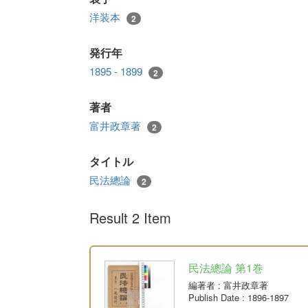
洋装本
2
発行年
1895 - 1899
2
著者
富井政章著
2
タイトル
民法總論
2
Result 2 Item
民法總論 第1巻
編著者
: 富井政章著
Publish Date
: 1896-1897