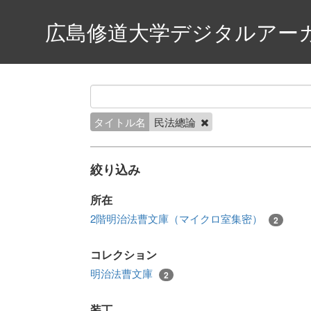
広島修道大学デジタルアー
タイトル名
民法總論
絞り込み
所在
2階明治法曹文庫（マイクロ室集密）
2
コレクション
明治法曹文庫
2
装丁