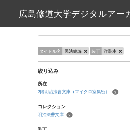
広島修道大学デジタルアー
タイトル名
民法總論
装丁
洋装本
絞り込み
所在
2階明治法曹文庫（マイクロ室集密）
2
コレクション
明治法曹文庫
2
装丁