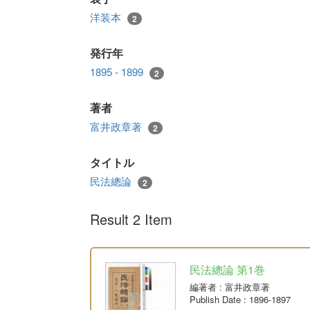
洋装本
2
発行年
1895 - 1899
2
著者
富井政章著
2
タイトル
民法總論
2
Result 2 Item
民法總論 第1巻
編著者
: 富井政章著
Publish Date
: 1896-1897