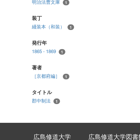
明治法曹文庫
1
装丁
綫装本（和装）
1
発行年
1865 - 1869
1
著者
［京都府編］
1
タイトル
郡中制法
1
広島修道大学
広島修道大学図書