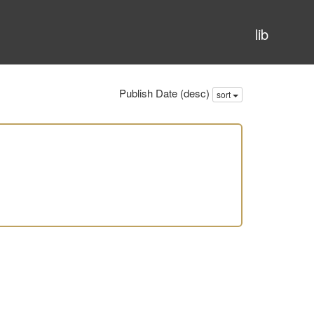
lib
Publish Date (desc)
sort