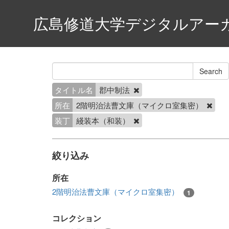
広島修道大学デジタルアー
タイトル名
郡中制法
所在
2階明治法曹文庫（マイクロ室集密）
装丁
綫装本（和装）
絞り込み
所在
2階明治法曹文庫（マイクロ室集密）
1
コレクション