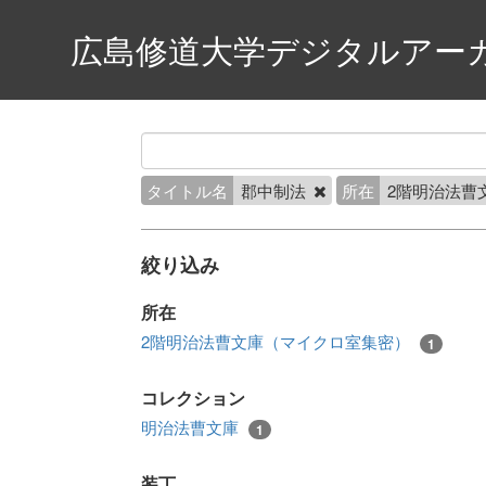
広島修道大学デジタルアー
タイトル名
郡中制法
所在
2階明治法曹
絞り込み
所在
2階明治法曹文庫（マイクロ室集密）
1
コレクション
明治法曹文庫
1
装丁