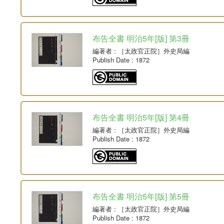
布告全書 明治5年[版] 第3冊
編著者
: ［太政官正院］外史局編
Publish Date
: 1872
布告全書 明治5年[版] 第4冊
編著者
: ［太政官正院］外史局編
Publish Date
: 1872
布告全書 明治5年[版] 第5冊
編著者
: ［太政官正院］外史局編
Publish Date
: 1872