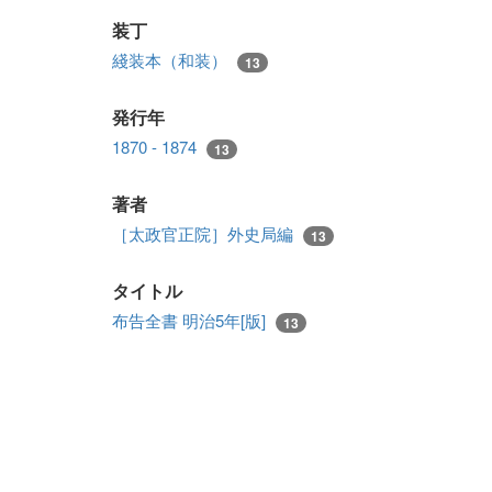
装丁
綫装本（和装）
13
発行年
1870 - 1874
13
著者
［太政官正院］外史局編
13
タイトル
布告全書 明治5年[版]
13