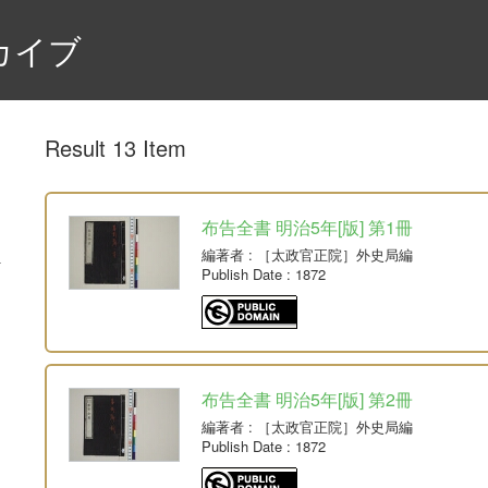
カイブ
Result 13 Item
布告全書 明治5年[版] 第1冊
編著者
: ［太政官正院］外史局編
Publish Date
: 1872
布告全書 明治5年[版] 第2冊
編著者
: ［太政官正院］外史局編
Publish Date
: 1872