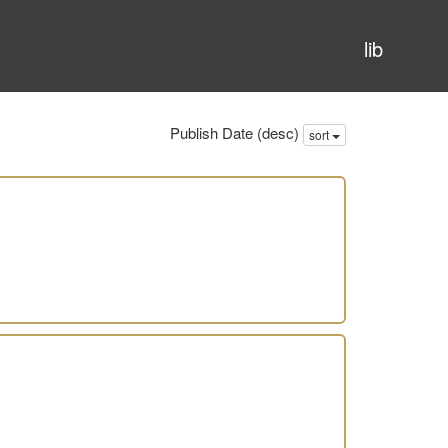
lib
Publish Date (desc)
sort