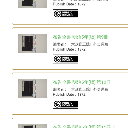
Publish Date
: 1872
布告全書 明治5年[版] 第9冊
編著者
: ［太政官正院］外史局編
Publish Date
: 1872
布告全書 明治5年[版] 第10冊
編著者
: ［太政官正院］外史局編
Publish Date
: 1872
布告全書 明治5年[版] 第11冊上