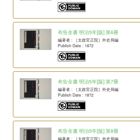
布告全書 明治5年[版] 第6冊
編著者
: ［太政官正院］外史局編
Publish Date
: 1872
布告全書 明治5年[版] 第7冊
編著者
: ［太政官正院］外史局編
Publish Date
: 1872
布告全書 明治5年[版] 第8冊
編著者
: ［太政官正院］外史局編