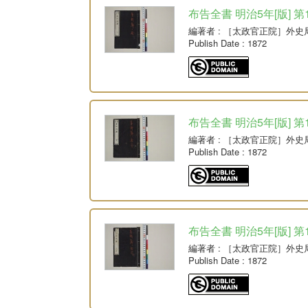
布告全書 明治5年[版] 第
編著者
: ［太政官正院］外史
Publish Date
: 1872
布告全書 明治5年[版] 第
編著者
: ［太政官正院］外史
Publish Date
: 1872
布告全書 明治5年[版] 第
編著者
: ［太政官正院］外史
Publish Date
: 1872