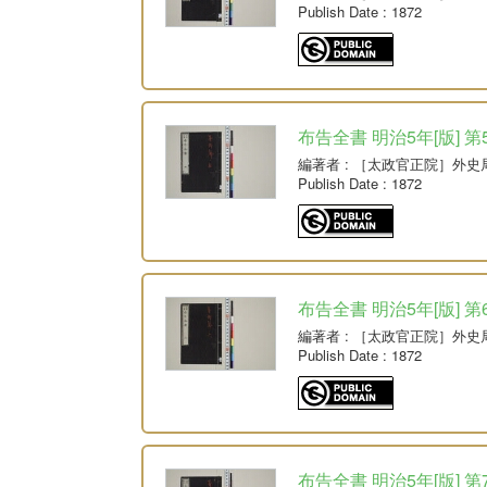
Publish Date
: 1872
布告全書 明治5年[版] 第
編著者
: ［太政官正院］外史
Publish Date
: 1872
布告全書 明治5年[版] 第
編著者
: ［太政官正院］外史
Publish Date
: 1872
布告全書 明治5年[版] 第