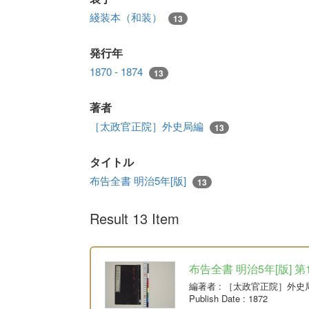
綫装本（和装）
13
発行年
1870 - 1874
13
著者
［太政官正院］外史局編
13
タイトル
布告全書 明治5年[版]
13
Result 13 Item
布告全書 明治5年[版] 第
編著者
: ［太政官正院］外史
Publish Date
: 1872