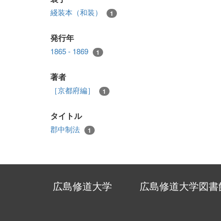
綫装本（和装）
1
発行年
1865 - 1869
1
著者
［京都府編］
1
タイトル
郡中制法
1
広島修道大学
広島修道大学図書