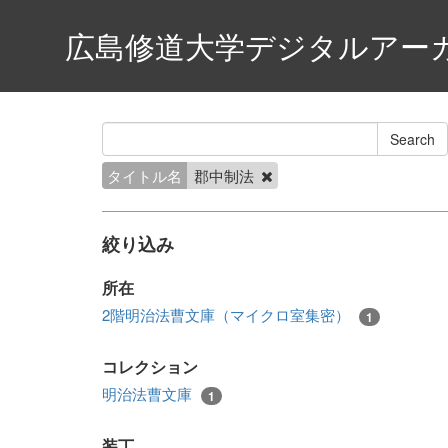
広島修道大学デジタルアー
タイトル名
郡中制法
絞り込み
所在
2階明治法曹文庫（マイクロ室集密）
1
コレクション
明治法曹文庫
1
装丁