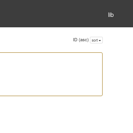
lib
ID (asc)
sort