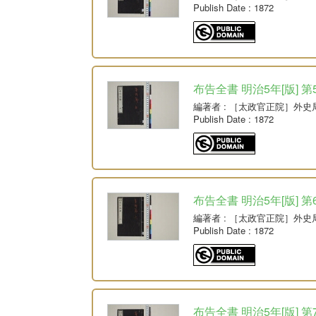
Publish Date
: 1872
布告全書 明治5年[版] 第
編著者
: ［太政官正院］外史
Publish Date
: 1872
布告全書 明治5年[版] 第
編著者
: ［太政官正院］外史
Publish Date
: 1872
布告全書 明治5年[版] 第