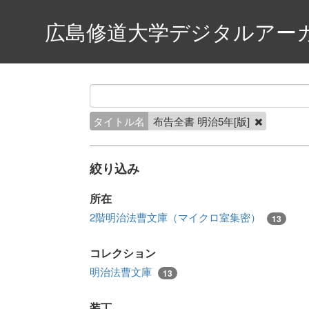
広島修道大学デジタルアー
タイトル名
布告全書 明治5年[版]
絞り込み
所在
2階明治法曹文庫（マイクロ室集密）
13
コレクション
明治法曹文庫
13
装丁