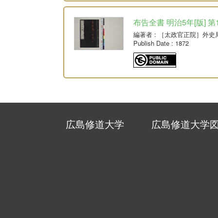
布告全書 明治5年[版] 第
編著者
: ［太政官正院］外史
Publish Date
: 1872
広島修道大学
広島修道大学