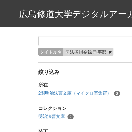
広島修道大学デジタルアー
タイトル名
司法省指令録 刑事部
絞り込み
所在
2階明治法曹文庫（マイクロ室集密）
2
コレクション
明治法曹文庫
2
装丁