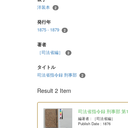
洋装本
2
発行年
1875 - 1879
2
著者
［司法省編］
2
タイトル
司法省指令録 刑事部
2
Result 2 Item
司法省指令録 刑事部 第
編著者
: ［司法省編］
Publish Date
: 1876