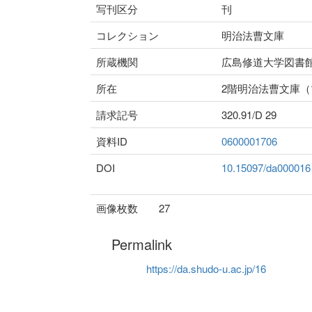
写刊区分
刊
コレクション
明治法曹文庫
所蔵機関
広島修道大学図書
所在
2階明治法曹文庫
請求記号
320.91/D 29
資料ID
0600001706
DOI
10.15097/da000016
画像枚数
27
Permalink
https://da.shudo-u.ac.jp/16