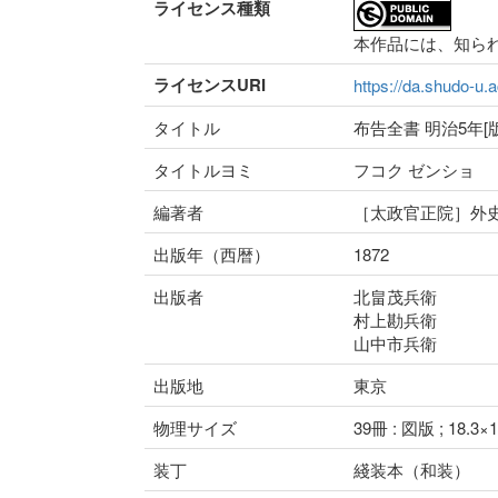
ライセンス種類
本作品には、知ら
ライセンスURI
https://da.shudo-u.a
タイトル
布告全書 明治5年[版
タイトルヨミ
フコク ゼンショ
編著者
［太政官正院］外
出版年（西暦）
1872
出版者
北畠茂兵衛
村上勘兵衛
山中市兵衛
出版地
東京
物理サイズ
39冊 : 図版 ; 18.3×
装丁
綫装本（和装）