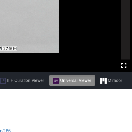
IIIF Curation Viewer
Universal Viewer
Mirador
jp/166