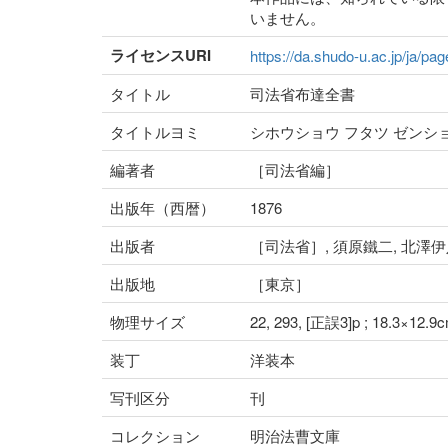
いません。
ライセンスURI
https://da.shudo-u.ac.jp/ja/pa
タイトル
司法省布達全書
タイトルヨミ
シホウショウ フタツ ゼンシ
編著者
［司法省編］
出版年（西暦）
1876
出版者
［司法省］, 須原鐵二, 北澤
出版地
［東京］
物理サイズ
22, 293, [正誤3]p ; 18.3×12.9
装丁
洋装本
写刊区分
刊
コレクション
明治法曹文庫