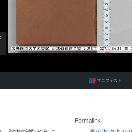
マニフェスト
Permalink
https://da.shudo-u.ac.
り、著作権の制約が存在して