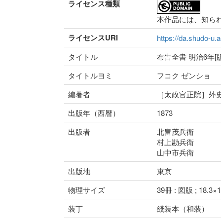
ライセンス種類
本作品には、知ら
ライセンスURI
https://da.shudo-u.a
タイトル
布告全書 明治6年[版
タイトルヨミ
フコク ゼンショ
編著者
［太政官正院］外
出版年（西暦）
1873
出版者
北畠茂兵衛
村上勘兵衛
山中市兵衛
出版地
東京
物理サイズ
39冊 : 図版 ; 18.3×
装丁
綫装本（和装）