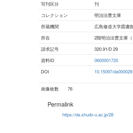
写刊区分
刊
コレクション
明治法曹文庫
所蔵機関
広島修道大学図書
所在
2階明治法曹文庫
請求記号
320.91/D 29
資料ID
0600001720
DOI
10.15097/da000028
画像枚数
76
Permalink
https://da.shudo-u.ac.jp/28