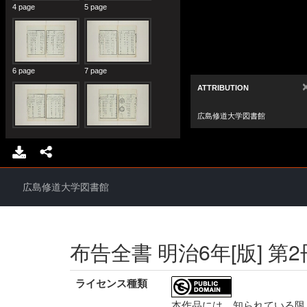
広島修道大学図書館
布告全書 明治6年[版] 第2
ライセンス種類
本作品には、知られている限