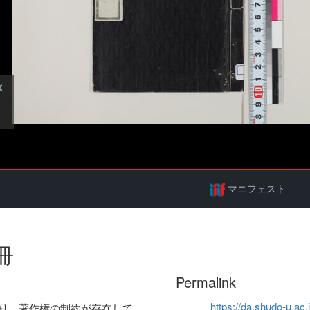
マニフェスト
冊
Permalink
https://da.shudo-u.ac.
り、著作権の制約が存在して