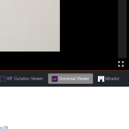
IIIF Curation Viewer
Universal Viewer
Mirador
jp/29