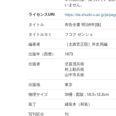
いません。
ライセンスURI
https://da.shudo-u.ac.jp/ja/pa
タイトル
布告全書 明治6年[版]
タイトルヨミ
フコク ゼンショ
編著者
［太政官正院］外史局編
出版年（西暦）
1873
出版者
北畠茂兵衛
村上勘兵衛
山中市兵衛
出版地
東京
物理サイズ
39冊 : 図版 ; 18.3×12.2cm
装丁
綫装本（和装）
写刊区分
刊