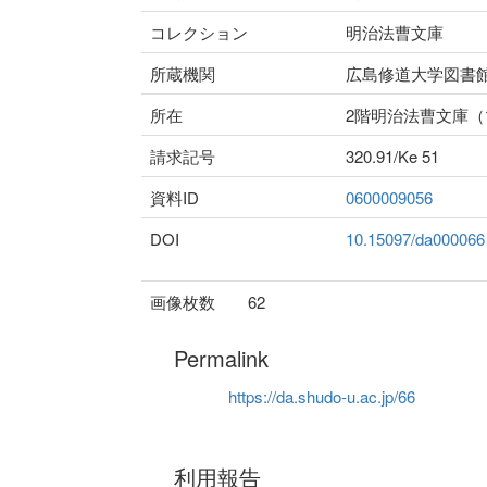
コレクション
明治法曹文庫
所蔵機関
広島修道大学図書
所在
2階明治法曹文庫
請求記号
320.91/Ke 51
資料ID
0600009056
DOI
10.15097/da000066
画像枚数
62
Permalink
https://da.shudo-u.ac.jp/66
利用報告