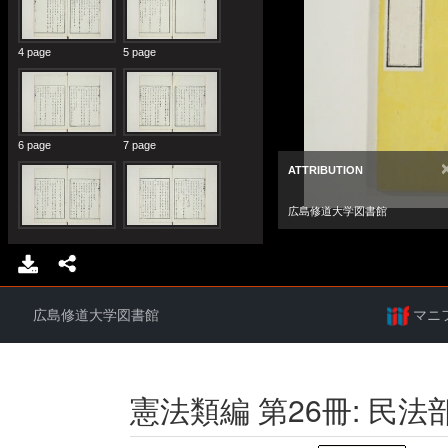
広島修道大学図書館
マニ
憲法類編 第26冊: 民法