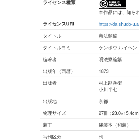
ライセンス種類
本作品には、知ら
ライセンスURI
https://da.shudo-u.a
タイトル
憲法類編
タイトルヨミ
ケンポウ ルイヘン
編著者
明法寮編纂
出版年（西暦）
1873
出版者
村上勘兵衛
小川半七
出版地
京都
物理サイズ
27冊 ; 23.0×15.4
装丁
綫装本（和装）
写刊区分
刊