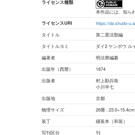
ライセンス種類
本作品には、知ら
ライセンスURI
https://da.shudo-u.a
タイトル
第二憲法類編
タイトルヨミ
ダイ2 ケンポウ ル
編著者
明法寮編纂
出版年（西暦）
1874
出版者
村上勘兵衛
小川半七
出版地
京都
物理サイズ
26冊 ; 23.0×15.4cm
装丁
綫装本（和装）
写刊区分
刊