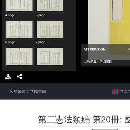
広島修道大学図書館
マニ
第二憲法類編 第20冊: 