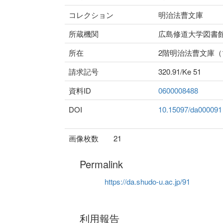
コレクション
明治法曹文庫
所蔵機関
広島修道大学図書
所在
2階明治法曹文庫
請求記号
320.91/Ke 51
資料ID
0600008488
DOI
10.15097/da000091
画像枚数
21
Permalink
https://da.shudo-u.ac.jp/91
利用報告