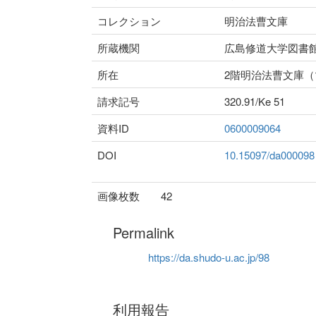
コレクション
明治法曹文庫
所蔵機関
広島修道大学図書
所在
2階明治法曹文庫
請求記号
320.91/Ke 51
資料ID
0600009064
DOI
10.15097/da000098
画像枚数
42
Permalink
https://da.shudo-u.ac.jp/98
利用報告