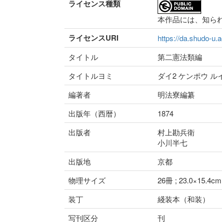
ライセンス種類
本作品には、知ら
ライセンスURI
https://da.shudo-u.a
タイトル
第二憲法類編
タイトルヨミ
ダイ2 ケンポウ ル
編著者
明法寮編纂
出版年（西暦）
1874
出版者
村上勘兵衛
小川半七
出版地
京都
物理サイズ
26冊 ; 23.0×15.4cm
装丁
綫装本（和装）
写刊区分
刊