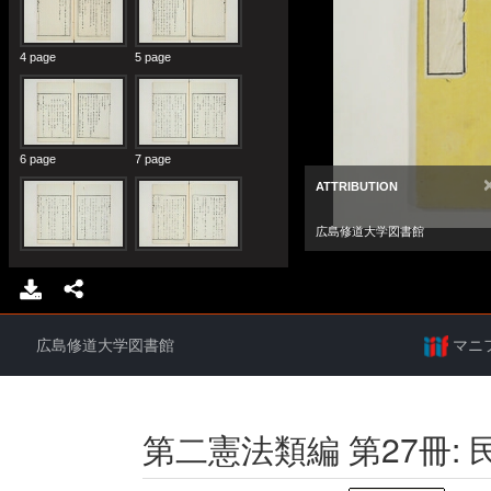
広島修道大学図書館
マニ
第二憲法類編 第27冊: