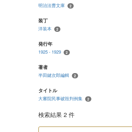
明治法曹文庫
2
装丁
洋装本
2
発行年
1925 - 1929
2
著者
半田鍵次郎編輯
2
タイトル
大審院民事破毀判例集
2
検索結果 2 件