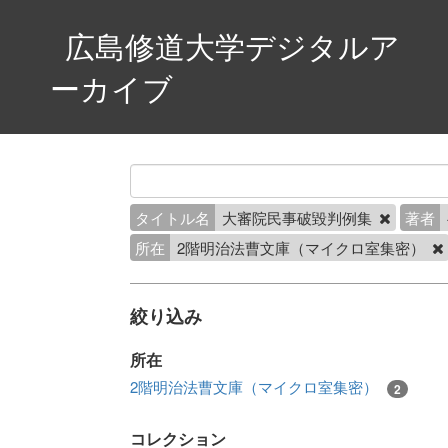
広島修道大学デジタルア
ーカイブ
タイトル名
大審院民事破毀判例集
著者
所在
2階明治法曹文庫（マイクロ室集密）
絞り込み
所在
2階明治法曹文庫（マイクロ室集密）
2
コレクション