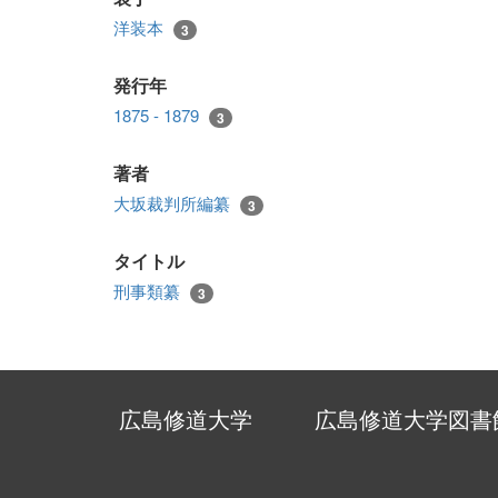
洋装本
3
発行年
1875 - 1879
3
著者
大坂裁判所編纂
3
タイトル
刑事類纂
3
広島修道大学
広島修道大学図書