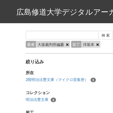
広島修道大学デジタルアー
著者
大坂裁判所編纂
装丁
洋装本
絞り込み
所在
2階明治法曹文庫（マイクロ室集密）
3
コレクション
明治法曹文庫
3
装丁