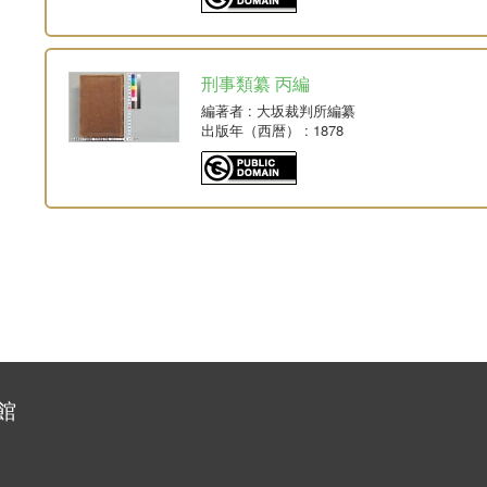
刑事類纂 丙編
編著者
: 大坂裁判所編纂
出版年（西暦）
: 1878
館