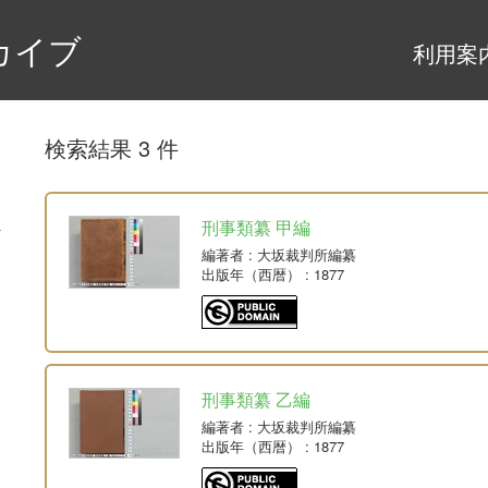
カイブ
利用案
検索結果 3 件
刑事類纂 甲編
編著者
: 大坂裁判所編纂
出版年（西暦）
: 1877
刑事類纂 乙編
編著者
: 大坂裁判所編纂
出版年（西暦）
: 1877