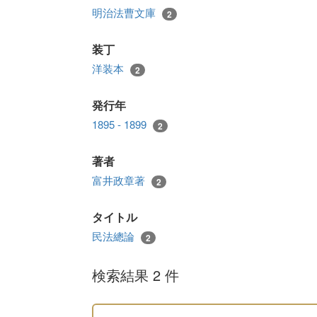
明治法曹文庫
2
装丁
洋装本
2
発行年
1895 - 1899
2
著者
富井政章著
2
タイトル
民法總論
2
検索結果 2 件