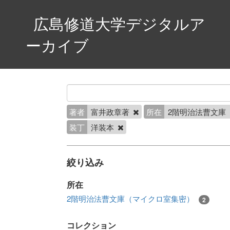
広島修道大学デジタルア
ーカイブ
著者
富井政章著
所在
2階明治法曹文庫
装丁
洋装本
絞り込み
所在
2階明治法曹文庫（マイクロ室集密）
2
コレクション