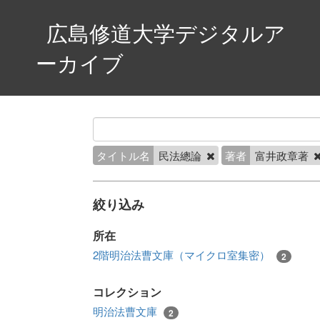
広島修道大学デジタルア
ーカイブ
タイトル名
民法總論
著者
富井政章著
絞り込み
所在
2階明治法曹文庫（マイクロ室集密）
2
コレクション
明治法曹文庫
2