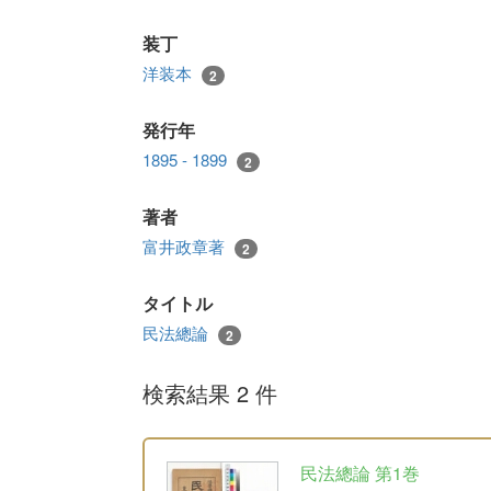
装丁
洋装本
2
発行年
1895 - 1899
2
著者
富井政章著
2
タイトル
民法總論
2
検索結果 2 件
民法總論 第1巻