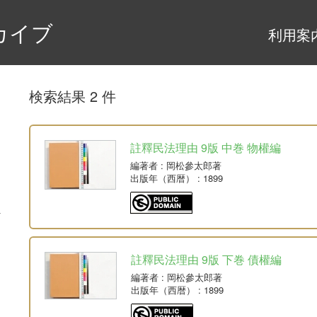
カイブ
利用案
検索結果 2 件
註釋民法理由 9版 中巻 物權編
編著者
: 岡松參太郎著
出版年（西暦）
: 1899
註釋民法理由 9版 下巻 債權編
編著者
: 岡松參太郎著
出版年（西暦）
: 1899