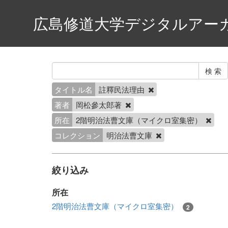
広島修道大学デジタルアー
タイトル名
註釋民法理由
著者
岡松參太郎著
所在
2階明治法曹文庫（マイクロ室集密）
コレクション
明治法曹文庫
絞り込み
所在
2階明治法曹文庫（マイクロ室集密）
2