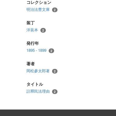
コレクション
明治法曹文庫
2
装丁
洋装本
2
発行年
1895 - 1899
2
著者
岡松參太郎著
2
タイトル
註釋民法理由
2