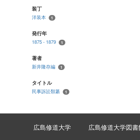
装丁
洋装本
1
発行年
1875 - 1879
1
著者
新井隆存編
1
タイトル
民事訴訟類纂
1
広島修道大学
広島修道大学図書