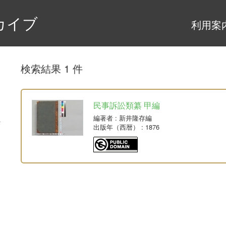
カイブ
利用案
検索結果 1 件
民事訴訟類纂 甲編
編著者
: 新井隆存編
出版年（西暦）
: 1876