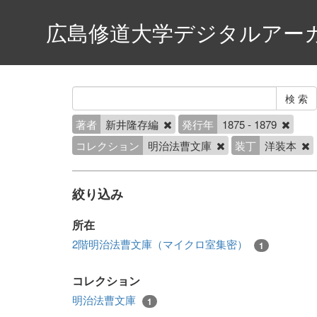
広島修道大学デジタルアー
著者
新井隆存編
発行年
1875 - 1879
コレクション
明治法曹文庫
装丁
洋装本
絞り込み
所在
2階明治法曹文庫（マイクロ室集密）
1
コレクション
明治法曹文庫
1