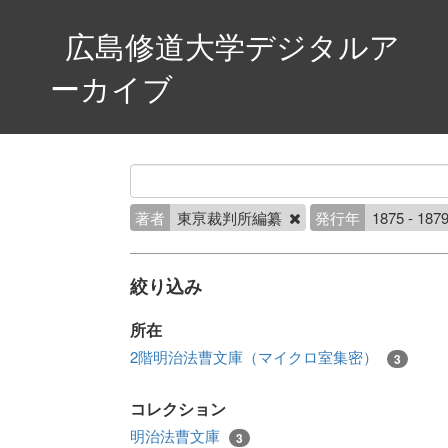
広島修道大学デジタルア
ーカイブ
著者
東亰裁判所編纂
発行年
1875 - 187
絞り込み
所在
2階明治法曹文庫（マイクロ室集密）
3
コレクション
明治法曹文庫
3