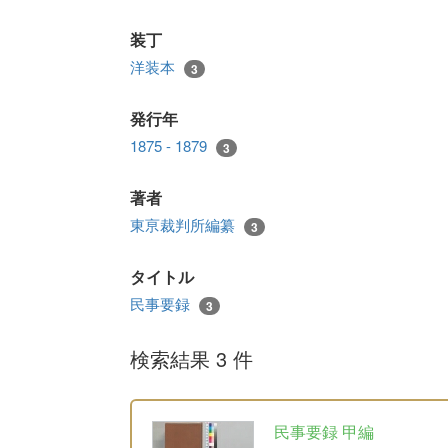
装丁
洋装本
3
発行年
1875 - 1879
3
著者
東亰裁判所編纂
3
タイトル
民事要録
3
検索結果 3 件
民事要録 甲編