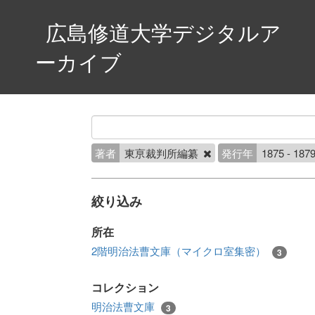
広島修道大学デジタルア
ーカイブ
著者
東亰裁判所編纂
発行年
1875 - 187
絞り込み
所在
2階明治法曹文庫（マイクロ室集密）
3
コレクション
明治法曹文庫
3