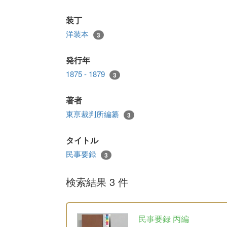
装丁
洋装本
3
発行年
1875 - 1879
3
著者
東亰裁判所編纂
3
タイトル
民事要録
3
検索結果 3 件
民事要録 丙編