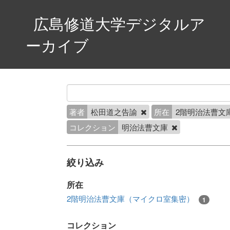
広島修道大学デジタルア
ーカイブ
著者
松田道之告諭
所在
2階明治法曹文
コレクション
明治法曹文庫
絞り込み
所在
2階明治法曹文庫（マイクロ室集密）
1
コレクション