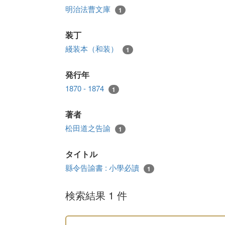
明治法曹文庫
1
装丁
綫装本（和装）
1
発行年
1870 - 1874
1
著者
松田道之告諭
1
タイトル
縣令告諭書 : 小學必讀
1
検索結果 1 件