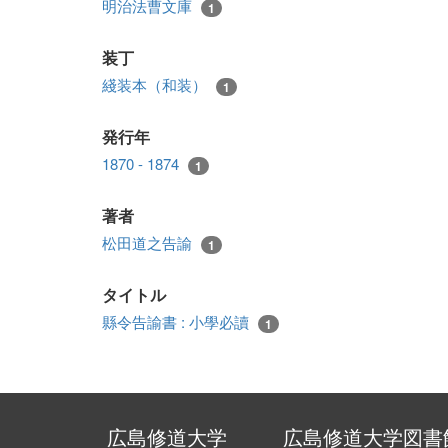
明治法曹文庫
1
装丁
綫装本（和装）
1
発行年
1870 - 1874
1
著者
松田道之告諭
1
タイトル
縣令告諭書 : 小學必讀
1
広島修道大学
広島修道大学図書