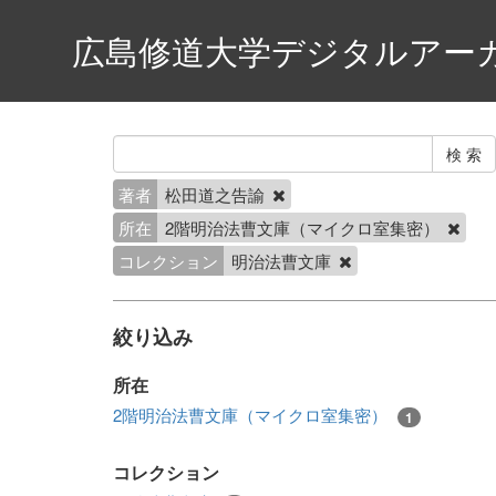
広島修道大学デジタルアー
著者
松田道之告諭
所在
2階明治法曹文庫（マイクロ室集密）
コレクション
明治法曹文庫
絞り込み
所在
2階明治法曹文庫（マイクロ室集密）
1
コレクション