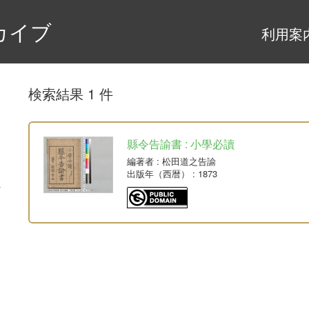
カイブ
利用案
検索結果 1 件
縣令告諭書 : 小學必讀
編著者
: 松田道之告諭
出版年（西暦）
: 1873