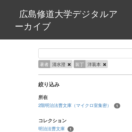
広島修道大学デジタルア
ーカイブ
著者
清水澄
装丁
洋装本
絞り込み
所在
2階明治法曹文庫（マイクロ室集密）
1
コレクション
明治法曹文庫
1