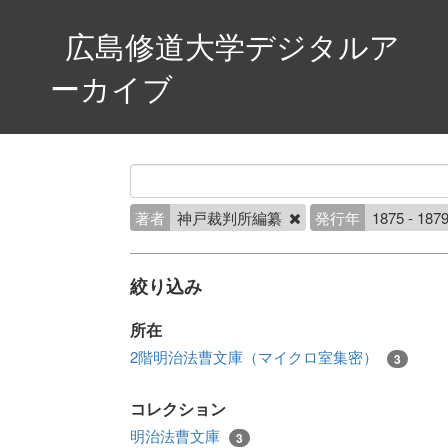
広島修道大学デジタルア
ーカイブ
著者
神戸裁判所編纂
発行年
1875 - 187
絞り込み
所在
2階明治法曹文庫（マイクロ室集密）
3
コレクション
明治法曹文庫
3