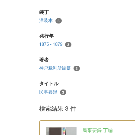
装丁
洋装本
3
発行年
1875 - 1879
3
著者
神戸裁判所編纂
3
タイトル
民事要録
3
検索結果 3 件
民事要録 丁編