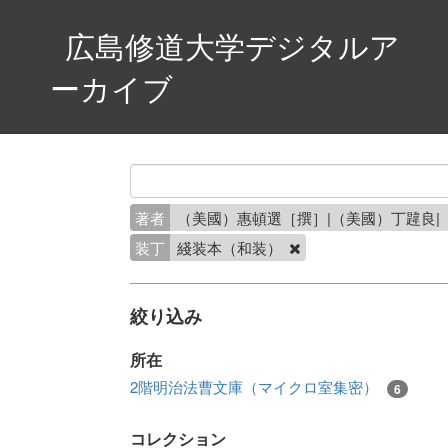
広島修道大学デジタルア
ーカイブ
著者
（美國）惠頓選［撰］|（美國）丁韙良
装丁
綫装本（和装）
絞り込み
所在
2階明治法曹文庫（マイクロ室集密）
6
コレクション