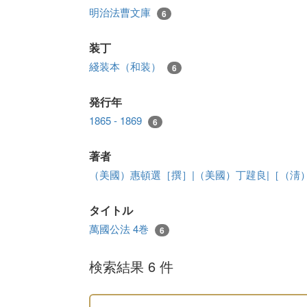
明治法曹文庫
6
装丁
綫装本（和装）
6
発行年
1865 - 1869
6
著者
（美國）惠頓選［撰］|（美國）丁韙良|［（淸
タイトル
萬國公法 4巻
6
検索結果 6 件