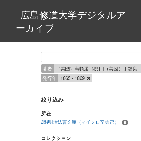
広島修道大学デジタルア
ーカイブ
著者
（美國）惠頓選［撰］|（美國）丁韙良
発行年
1865 - 1869
絞り込み
所在
2階明治法曹文庫（マイクロ室集密）
6
コレクション