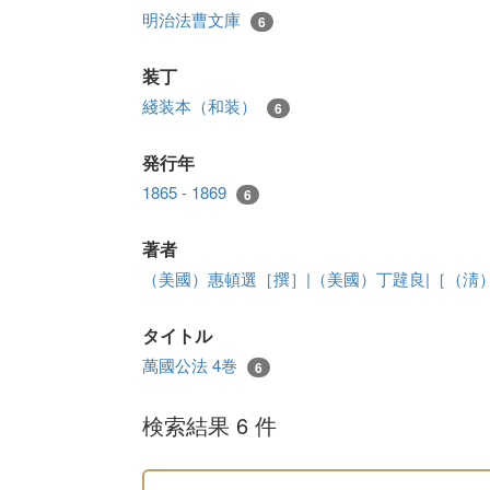
明治法曹文庫
6
装丁
綫装本（和装）
6
発行年
1865 - 1869
6
著者
（美國）惠頓選［撰］|（美國）丁韙良|［（淸
タイトル
萬國公法 4巻
6
検索結果 6 件