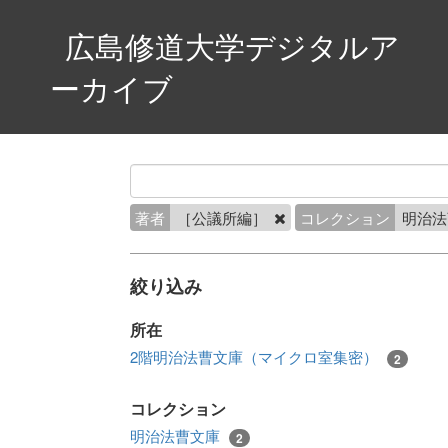
広島修道大学デジタルア
ーカイブ
著者
［公議所編］
コレクション
明治
絞り込み
所在
2階明治法曹文庫（マイクロ室集密）
2
コレクション
明治法曹文庫
2