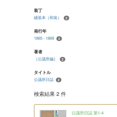
装丁
綫装本（和装）
2
発行年
1865 - 1869
2
著者
［公議所編］
2
タイトル
公議所日誌
2
検索結果 2 件
公議所日誌 第1-4